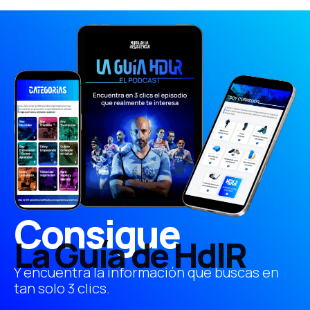
Consigue
La Guía de HdlR
Y encuentra la información que buscas en
tan solo 3 clics.