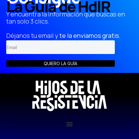
La Guía de HdlR
Y encuentra la información que buscas en
tan solo 3 clics.
Déjanos tu email y
te la enviamos gratis.
QUIERO LA GUÍA