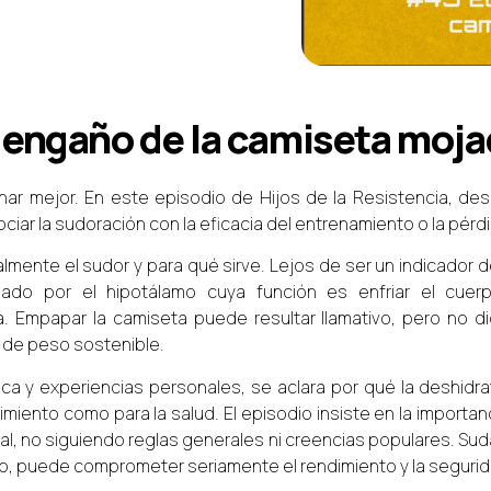
 engaño de la camiseta moj
enar mejor. En este episodio de Hijos de la Resistencia, d
iar la sudoración con la eficacia del entrenamiento o la pérdi
ealmente el sudor y para qué sirve. Lejos de ser un indicador
lado por el hipotálamo cuya función es enfriar el cue
. Empapar la camiseta puede resultar llamativo, pero no di
a de peso sostenible.
fica y experiencias personales, se aclara por qué la deshidra
dimiento como para la salud. El episodio insiste en la importa
ual, no siguiendo reglas generales ni creencias populares. Sud
emo, puede comprometer seriamente el rendimiento y la segurid