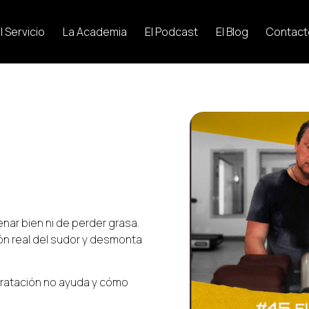
l Servicio
La Academia
El Podcast
El Blog
Contact
nar bien ni de perder grasa.
ión real del sudor y desmonta
dratación no ayuda y cómo