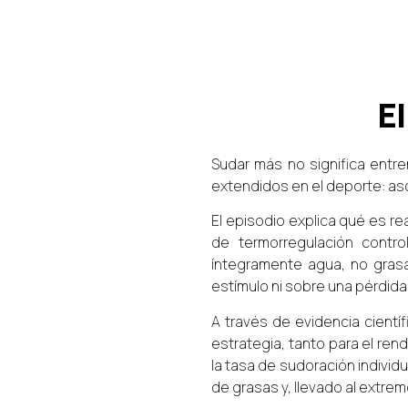
El
Sudar más no significa entr
extendidos en el deporte: asoc
El episodio explica qué es r
de termorregulación contro
íntegramente agua, no grasa
estímulo ni sobre una pérdid
A través de evidencia cientí
estrategia, tanto para el ren
la tasa de sudoración individ
de grasas y, llevado al extr