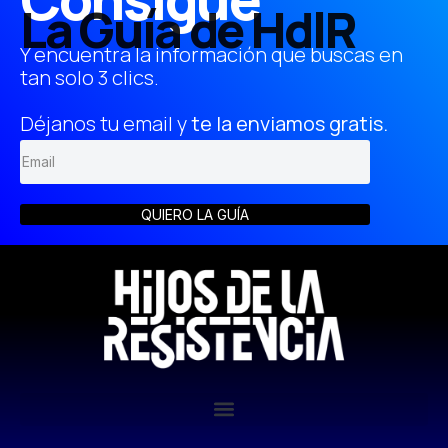
La Guía de HdlR
Y encuentra la información que buscas en
tan solo 3 clics.
Déjanos tu email y
te la enviamos gratis.
QUIERO LA GUÍA