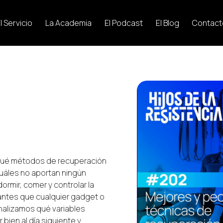
l Servicio
La Academia
El Podcast
El Blog
Contact
qué métodos de recuperación
 cuáles no aportan ningún
dormir, comer y controlar la
ntes que cualquier gadget o
nalizamos qué variables
bien al día siguiente y