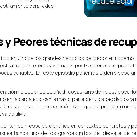
stiramiento para reducir
 y Peores técnicas de recu
rtido en uno de los grandes negocios del deporte moderno. 
 estiramientos eternos y rituales post-entreno que promet
ocas variables. En este episodio ponemos orden y separam
uperación no depende de añadir cosas, sino de no estropear lo 
 bien la carga explican la mayor parte de tu capacidad para r
solo no aceleran la recuperación, sino que no producen ningú
va de alivio.
entan con respaldo científico en contextos concretos y por
esmontamos uno de los grandes mitos del deporte de resis