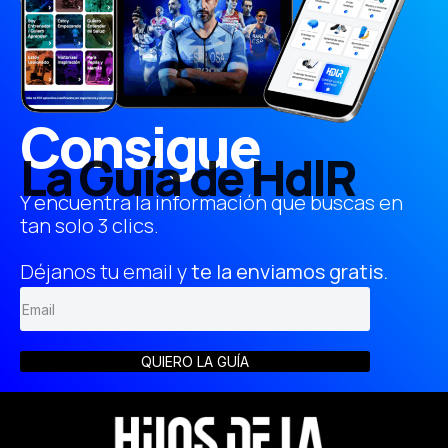
Consigue
La Guía de HdlR
Y encuentra la información que buscas en
tan solo 3 clics.
Déjanos tu email y
te la enviamos gratis.
QUIERO LA GUÍA