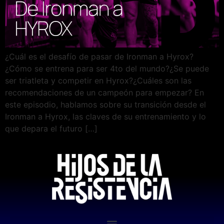
¿Cuál es el desafío de pasar de Ironman a Hyrox?
¿Cómo se entrena para ser 4to del mundo?¿Se puede
ser triatleta y competir en Hyrox?¿Cuáles son las
recomendaciones de un campeón para empezar? En
este episodio, hablamos sobre su transición desde el
Ironman a Hyrox, las claves de su entrenamiento y lo
que depara el futuro […]