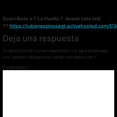
Suscríbete a ? La Huella ? desde este link
??
https://rubenespinosagil.activehosted.com/f/3
Deja una respuesta
Tu dirección de correo electrónico no será publicada.
Los campos obligatorios están marcados con
*
Comentario
*