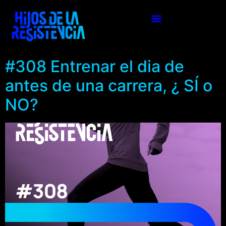
#308 Entrenar el dia de
antes de una carrera, ¿ SÍ o
NO?