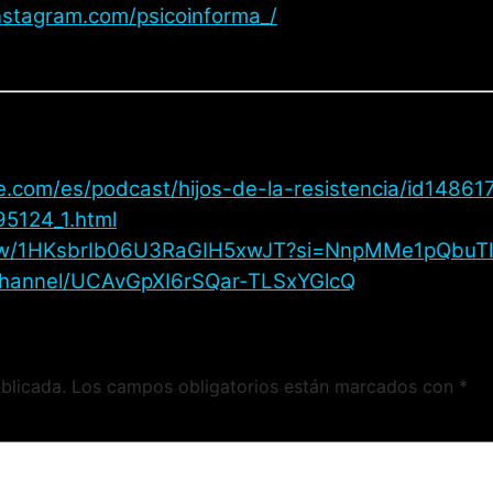
nstagram.com/psicoinforma_/
le.com/es/podcast/hijos-de-la-resistencia/id14861
95124_1.html
show/1HKsbrIb06U3RaGIH5xwJT?si=NnpMMe1pQbuTl
channel/UCAvGpXI6rSQar-TLSxYGlcQ
blicada.
Los campos obligatorios están marcados con
*