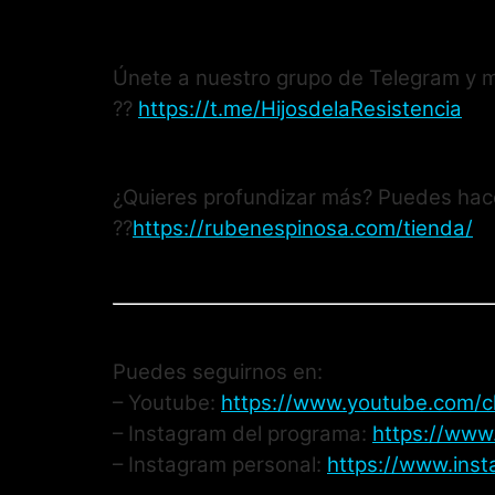
Únete a nuestro grupo de Telegram y m
??
https://t.me/HijosdelaResistencia
¿Quieres profundizar más? Puedes hace
??
https://rubenespinosa.com/tienda/
Puedes seguirnos en:
– Youtube:
https://www.youtube.com/
– Instagram del programa:
https://www.
– Instagram personal:
https://www.ins