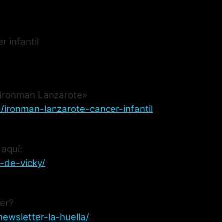
 infantil
 «Ironman Lanzarote»
e/ironman-lanzarote-cancer-infantil
 aquí:
-de-vicky/
ter?
ewsletter-la-huella/