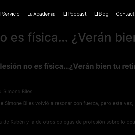
l Servicio
La Academia
El Podcast
El Blog
Contact
no es física… ¿Verán bie
 lesión no es física…¿Verán bien tu ret
 Simone Biles
Simone Biles volvió a resonar con fuerza, pero esta vez, 
la de Rubén y la de otros colegas de profesión sobre lo oc