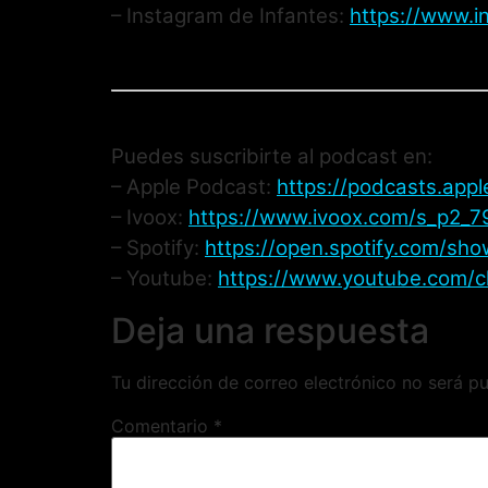
– Instagram de Infantes:
https://www.i
Puedes suscribirte al podcast en:
– Apple Podcast:
https://podcasts.app
– Ivoox:
https://www.ivoox.com/s_p2_7
– Spotify:
https://open.spotify.com/
– Youtube:
https://www.youtube.com/
Deja una respuesta
Tu dirección de correo electrónico no será pu
Comentario
*