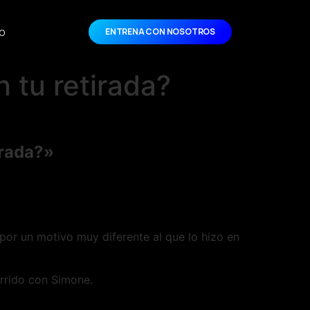
o
ENTRENA CON NOSOTROS
n tu retirada?
irada?»
por un motivo muy diferente al que lo hizo en
urrido con Simone.