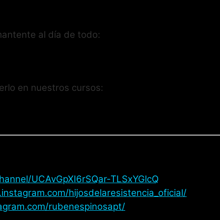
antente al día de todo:
rlo en nuestros cursos:
channel/UCAvGpXI6rSQar-TLSxYGlcQ
instagram.com/hijosdelaresistencia_oficial/
tagram.com/rubenespinosapt/