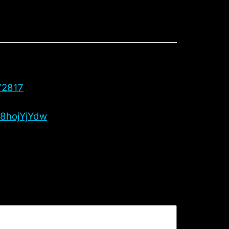
72817
8hojYjYdw