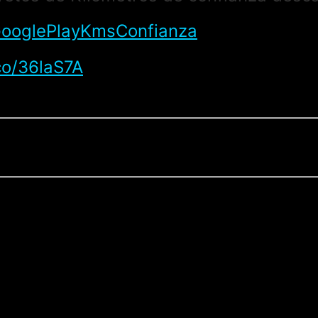
y/GooglePlayKmsConfianza
co/36laS7A