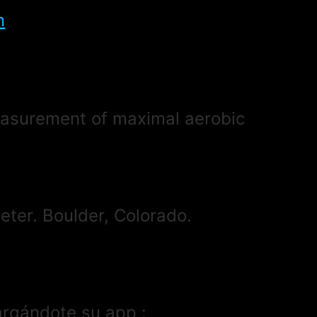
n
measurement of maximal aerobic
eter. Boulder, Colorado.
argándote su app :