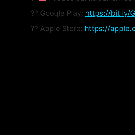
?? Google Play:
https://bit.l
?? Apple Store:
https://apple.