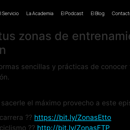
l Servicio
La Academia
El Podcast
El Blog
Contact
us zonas de entrenamie
ón
formas sencillas y prácticas de conoce
ón.
sacerle el máximo provecho a este epi
carrera ??
https://bit.ly/ZonasEtto
ciclismo ??
http://bit.ly/ZonasFTP