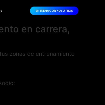
o
ENTRENA CON NOSOTROS
nto en carrera,
r tus zonas de entrenamiento
sodio: