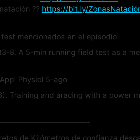
natación ??
https://bit.ly/ZonasNatació
 test mencionados en el episodio:
33-8, A 5-min running field test as a 
J Appl Physiol 5-ago
6). Training and aracing with a power m
————————————-
 retos de Kilómetros de confianza desc