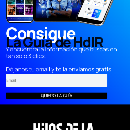
Consigue
La Guía de HdlR
Y encuentra la información que buscas en
tan solo 3 clics.
Déjanos tu email y
te la enviamos gratis.
QUIERO LA GUÍA