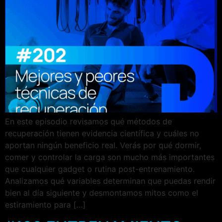
En este episodio revisamos qué métodos de
recuperación tienen evidencia científica y cuáles no
aportan ningún beneficio real. Verás por qué dormir,
comer y controlar la carga son mucho más importantes
que cualquier gadget o rutina post-entrenamiento.
Analizamos qué variables determinan que puedas rendir
bien al día siguiente y desmontamos mitos como el
estiramiento para […]