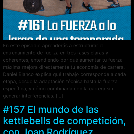
En este episodio aprenderás a estructurar el
entrenamiento de fuerza en tres fases claras y
coherentes, entendiendo por qué aumentar tu fuerza
máxima mejora directamente tu economía de carrera.
Daniel Blanco explica qué trabajo corresponde a cada
etapa, desde la adaptación técnica hasta la fuerza
específica, y cómo combinarla con la carrera sin
generar interferencias. […]
#157 El mundo de las
kettlebells de competición,
con Joan Rodríguez