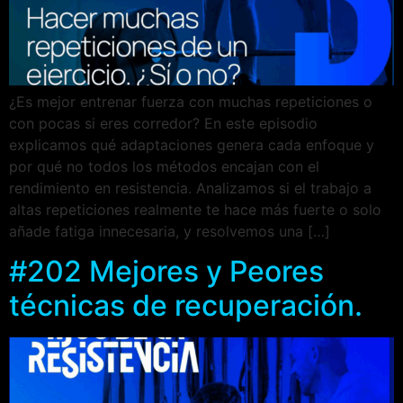
¿Es mejor entrenar fuerza con muchas repeticiones o
con pocas si eres corredor? En este episodio
explicamos qué adaptaciones genera cada enfoque y
por qué no todos los métodos encajan con el
rendimiento en resistencia. Analizamos si el trabajo a
altas repeticiones realmente te hace más fuerte o solo
añade fatiga innecesaria, y resolvemos una […]
#202 Mejores y Peores
técnicas de recuperación.