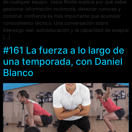
de cualquier equipo. Jesús Rivilla explica por qué saber
gestionar información incómoda, detectar rumores y
construir confianza es más importante que acumular
conocimiento técnico. Una conversación sobre
liderazgo real, autoeducación y la capacidad de aceptar
[…]
#161 La fuerza a lo largo de
una temporada, con Daniel
Blanco