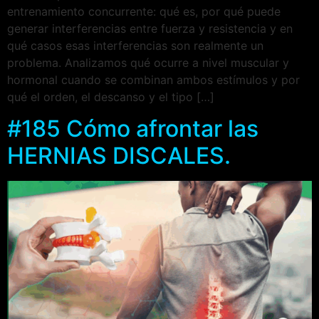
entrenamiento concurrente: qué es, por qué puede
generar interferencias entre fuerza y resistencia y en
qué casos esas interferencias son realmente un
problema. Analizamos qué ocurre a nivel muscular y
hormonal cuando se combinan ambos estímulos y por
qué el orden, el descanso y el tipo […]
#185 Cómo afrontar las
HERNIAS DISCALES.