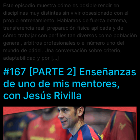
Este episodio muestra cómo es posible rendir en
disciplinas muy distintas sin vivir obsesionado con el
propio entrenamiento. Hablamos de fuerza extrema,
transferencia real, preparación física aplicada y de
cómo trabajar con perfiles tan diversos como población
general, árbitros profesionales o el número uno del
mundo de pádel. Una conversación sobre criterio,
adaptabilidad y por […]
#167 [PARTE 2] Enseñanzas
de uno de mis mentores,
con Jesús Rivilla