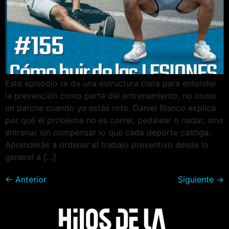
Este episodio te da una estructura clara para entender
la prevención como parte del entrenamiento, no como
un parche cuando ya estás roto. Daniel Blanco explica
por qué el problema no es correr, pedalear o nadar, sino
entrenar sin compensar lo que cada deporte castiga.
Aprenderás a ordenar el trabajo preventivo desde lo
general a […]
←
Anterior
Siguiente
→