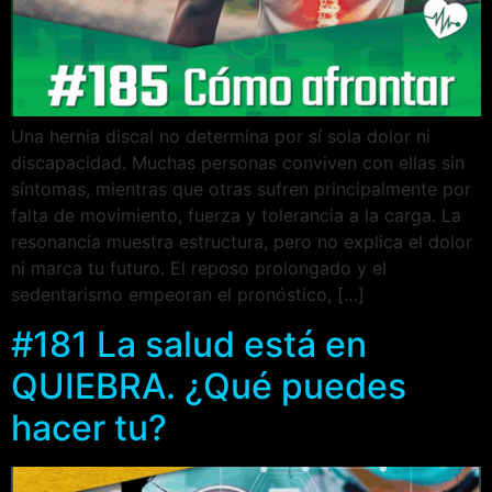
Una hernia discal no determina por sí sola dolor ni
discapacidad. Muchas personas conviven con ellas sin
síntomas, mientras que otras sufren principalmente por
falta de movimiento, fuerza y tolerancia a la carga. La
resonancia muestra estructura, pero no explica el dolor
ni marca tu futuro. El reposo prolongado y el
sedentarismo empeoran el pronóstico, […]
#181 La salud está en
QUIEBRA. ¿Qué puedes
hacer tu?