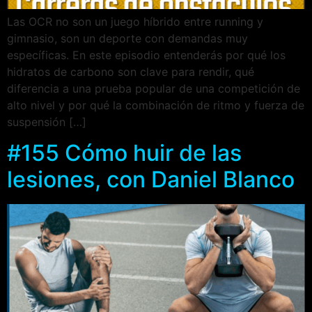
Las OCR no son un juego híbrido entre running y
gimnasio, son un deporte con demandas muy
específicas. En este episodio entenderás por qué los
hidratos de carbono son clave para rendir, qué
diferencia a una prueba popular de una competición de
alto nivel y por qué la combinación de ritmo y fuerza de
suspensión […]
#155 Cómo huir de las
lesiones, con Daniel Blanco